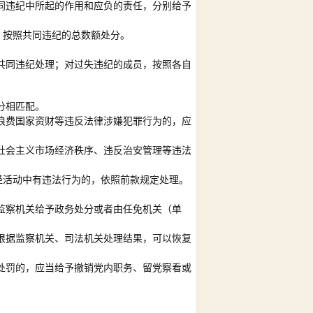
同违纪中所起的作用和应负的责任，分别给予
，按照共同违纪的总数额处分。
共同违纪处理；对过失违纪的成员，按照各自
分相匹配。
浪费国家资财等违反法律涉嫌犯罪行为的，应
社会主义市场经济秩序、违反治安管理等违法
经活动中有违法行为的，依照前款规定处理。
监察机关给予政务处分或者由任免机关（单
根据监察机关、司法机关处理结果，可以恢复
处罚的，应当给予撤销党内职务、留党察看或