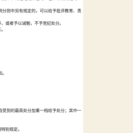
例分则中另有规定的，可以给予批评教育、责
等，或者予以诫勉，不予党纪处分。
任。
和。
当受到的最高处分加重一档给予处分；其中一
用特别规定。