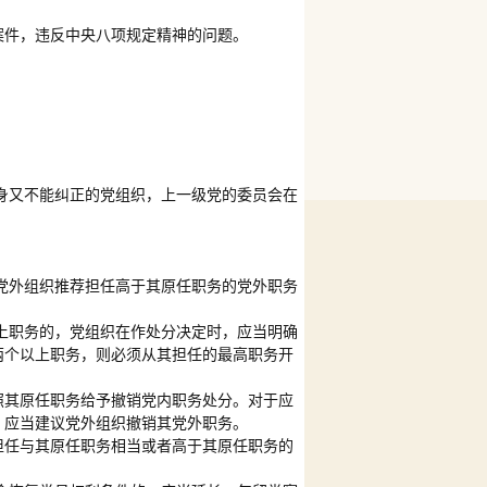
案件，违反中央八项规定精神的问题。
身又不能纠正的党组织，上一级党的委员会在
党外组织推荐担任高于其原任职务的党外职务
上职务的，党组织在作处分决定时，应当明确
两个以上职务，则必须从其担任的最高职务开
照其原任职务给予撤销党内职务处分。对于应
，应当建议党外组织撤销其党外职务。
担任与其原任职务相当或者高于其原任职务的