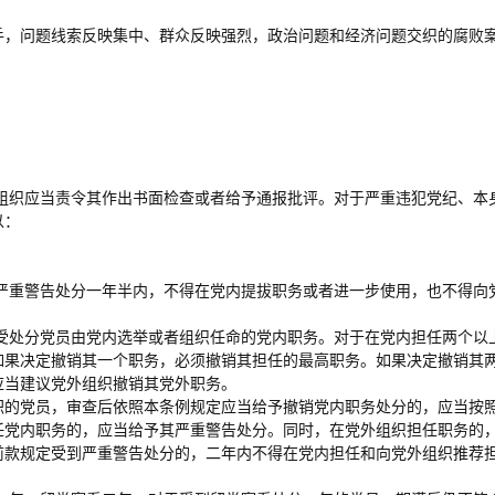
。
手，问题线索反映集中、群众反映强烈，政治问题和经济问题交织的腐败
党组织应当责令其作出书面检查或者给予通报批评。对于严重违犯党纪、本
以：
到严重警告处分一年半内，不得在党内提拔职务或者进一步使用，也不得向
销受处分党员由党内选举或者组织任命的党内职务。对于在党内担任两个以
如果决定撤销其一个职务，必须撤销其担任的最高职务。如果决定撤销其
应当建议党外组织撤销其党外职务。
职的党员，审查后依照本条例规定应当给予撤销党内职务处分的，应当按
任党内职务的，应当给予其严重警告处分。同时，在党外组织担任职务的
前款规定受到严重警告处分的，二年内不得在党内担任和向党外组织推荐