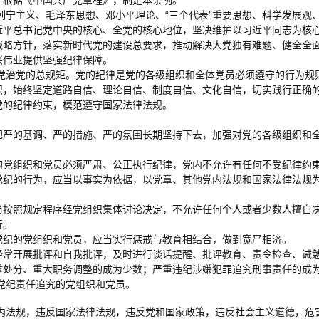
列宁主义、毛泽东思想、邓小平理论、“三个代表”重要思想、科学发展观
近平总书记党中央的核心、全党的核心地位，坚决维护以习近平同志为核
战略方针，落实新时代党的建设总要求，推动解决大党独有难题、健全全
兴伟业提供坚强纪律保障。
管党治党的总规矩。党的纪律是党的各级组织和全体党员必须遵守的行为规
识，始终坚定道路自信、理论自信、制度自信、文化自信，切实践行正确
党的纪律约束，模范遵守国家法律法规。
：
把严的基调、严的措施、严的氛围长期坚持下去，加强对党的各级组织和
的党组织和党员必须严肃、公正执行纪律，党内不允许有任何不受纪律约
党纪的行为，应当以事实为依据，以党章、其他党内法规和国家法律法规
当按照规定程序经党组织集体讨论决定，不允许任何个人或者少数人擅自
行。
党纪的党组织和党员，应当实行惩戒与教育相结合，做到宽严相济。
，经常开展批评和自我批评，及时进行谈话提醒、批评教育、责令检查、诫勉
重处分、重大职务调整的成为少数；严重违纪涉嫌犯罪追究刑事责任的成
党纪责任追究的党组织和党员。
党内法规，违反国家法律法规，违反党和国家政策，违反社会主义道德，危