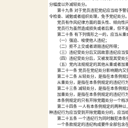
分幅度以外减轻处分。
第十九条 对于党员违犯党纪应当给予
令检查、诫勉或者组织处理，免予党纪处分
党员有作风纪律方面的苗头性、倾向性
党员行为虽然造成损失或者后果，但不
第二十条 有下列情形之一的，应当从重
（一）强迫、唆使他人违纪；
（二）拒不上交或者退赔违纪所得；
（三）违纪受处分后又因故意违纪应当
（四）违纪受处分后，又被发现其受处
（五）党内法规规定的其他从重或者加
第二十一条 党员在党纪处分影响期内
第二十二条 从轻处分，是指在本条例规
从重处分，是指在本条例规定的违纪行
第二十三条 减轻处分，是指在本条例规
加重处分，是指在本条例规定的违纪行
本条例规定的只有开除党籍处分一个档
第二十四条 一人有本条例规定的两种
种违纪行为应当受到开除党籍处分的，应当
第二十五条 一个违纪行为同时触犯本条
一个条款规定的违纪构成要件全部包含