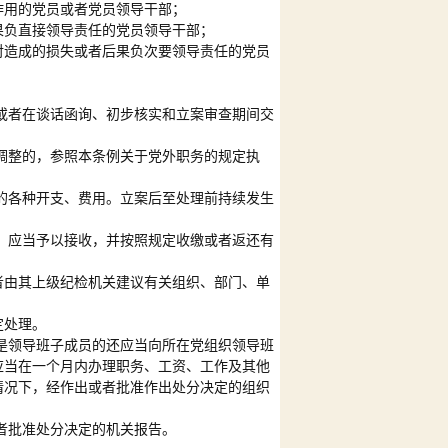
作用的党员或者党员领导干部；
果负直接领导责任的党员领导干部；
对造成的损失或者后果负次要领导责任的党员
或者在谈话函询、初步核实和立案审查期间交
调整的，参照本条例关于党外职务的规定执
的各种开支、费用。立案后至处理前持续发生
，应当予以接收，并按照规定收缴或者返还有
者由其上级纪检机关建议有关组织、部门、单
定处理。
是领导班子成员的还应当向所在党组织领导班
应当在一个月内办理职务、工资、工作及其他
情况下，经作出或者批准作出处分决定的组织
者批准处分决定的机关报告。