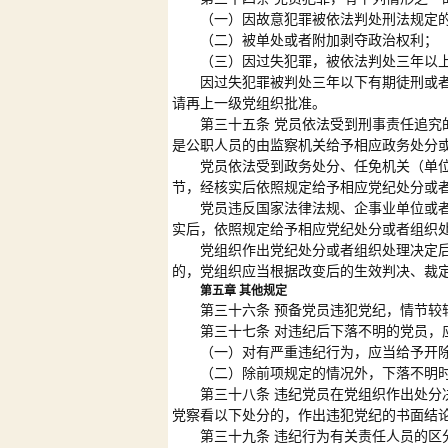
（一）因故意犯罪被依法判处刑法规定
（二）被单处或者附加剥夺政治权利；
（三）因过失犯罪，被依法判处三年以
因过失犯罪被判处三年以下有期徒刑或
请再上一级党组织批准。
第三十五条 党员依法受到刑事责任追
是公职人员的由监察机关给予相应政务处分
党员依法受到政务处分、任免机关（单
节，经核实后依照规定给予相应党纪处分或
党员违反国家法律法规、企事业单位或
实后，依照规定给予相应党纪处分或者组织
党组织作出党纪处分或者组织处理决定
的，党组织应当根据改变后的生效判决、裁
第五章 其他规定
第三十六条 预备党员违犯党纪，情节
第三十七条 对违纪后下落不明的党员，
（一）对有严重违纪行为，应当给予开
（二）除前项规定的情况外，下落不明
第三十八条 违纪党员在党组织作出处
党察看以下处分的，作出违犯党纪的书面结
第三十九条 违纪行为有关责任人员的区