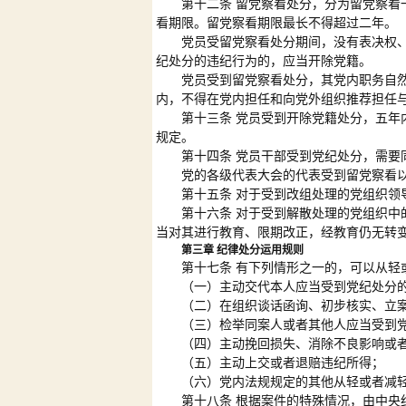
第十二条 留党察看处分，分为留党察
看期限。留党察看期限最长不得超过二年。
党员受留党察看处分期间，没有表决权
纪处分的违纪行为的，应当开除党籍。
党员受到留党察看处分，其党内职务自
内，不得在党内担任和向党外组织推荐担任
第十三条 党员受到开除党籍处分，五
规定。
第十四条 党员干部受到党纪处分，需要
党的各级代表大会的代表受到留党察看
第十五条 对于受到改组处理的党组织
第十六条 对于受到解散处理的党组织
当对其进行教育、限期改正，经教育仍无转
第三章 纪律处分运用规则
第十七条 有下列情形之一的，可以从轻
（一）主动交代本人应当受到党纪处分
（二）在组织谈话函询、初步核实、立
（三）检举同案人或者其他人应当受到
（四）主动挽回损失、消除不良影响或
（五）主动上交或者退赔违纪所得；
（六）党内法规规定的其他从轻或者减
第十八条 根据案件的特殊情况，由中